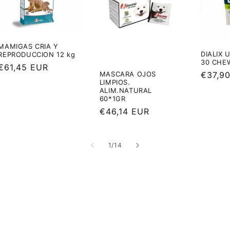
MAMIGAS CRIA Y
DIALIX 
REPRODUCCION 12 kg
30 CHE
Precio
€61,45 EUR
Precio
€37,9
MASCARA OJOS
habitual
LIMPIOS.
habitu
ALIM.NATURAL
60*1GR
Precio
€46,14 EUR
habitual
de
1
/
14